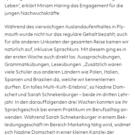
Leben“, erklärt Miriam Häring das En­gage­ment für die
jun­gen Nach­wuch­skräfte.
Während des vierwöchi­gen Aus­lan­daufen­thaltes in Ply­
mouth wurde nicht nur das reguläre Gehalt bezahlt, auch
für alle an­deren Un­kosten der gesamten Reise kamen wir
natürlich auf, inklu­sive Sprachkurs. Mit diesem ging es in
der er­sten Woche auch di­rekt los: Ausspra­chübun­gen,
Gram­matikübun­gen, Leseübun­gen. „Zusätzlich waren
viele Schüler aus an­deren Ländern wie Polen, Ital­ien,
Spanien und Brasilien da, welche wir ken­nen­ler­nen
durften. Ein tolles Multi-Kulti-Er­leb­nis“, so Na­dine Dom­
scheit und Sarah Schneken­burger – beide im drit­ten Lehr­
jahr. In den da­rauf­fol­gen­den drei Wochen kon­nten sie ihr
Sprachgeschick bei einem Prak­tikum im Beruf­sall­tag an­
wen­den. Während Sarah Schneken­burger in einem Bek­
lei­dungs­geschäft im Bere­ich Mar­ket­ing tätig wird, wid­met
sich Na­dine Dom­scheit in einer kleinen Kan­zlei der