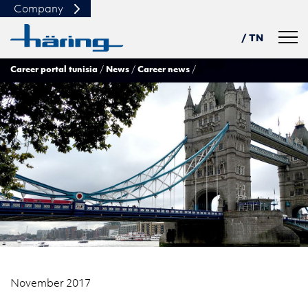
Company
Navig
/ TN
Career portal tunisia
News
Career news
DE
USA
PL
中文
November 2017