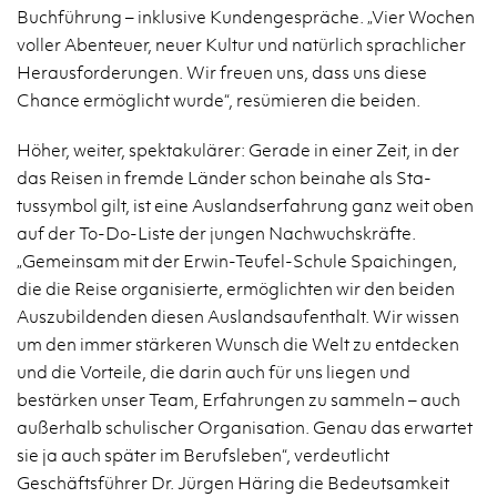
Buchführung – inklu­sive Kun­denge­spräche. „Vier Wochen
voller Aben­teuer, neuer Kul­tur und natürlich sprach­licher
Her­aus­forderun­gen. Wir freuen uns, dass uns diese
Chance ermöglicht wurde“, resümieren die bei­den.
Höher, weiter, spek­takulärer: Ger­ade in einer Zeit, in der
das Reisen in fremde Länder schon beinahe als Sta­
tussym­bol gilt, ist eine Aus­land­ser­fahrung ganz weit oben
auf der To-Do-Liste der jun­gen Nach­wuch­skräfte.
„Gemein­sam mit der Er­win-Teufel-Schule Spaichin­gen,
die die Reise or­gan­isierte, ermöglichten wir den bei­den
Auszu­bilden­den diesen Aus­land­saufen­thalt. Wir wis­sen
um den immer stärk­eren Wun­sch die Welt zu ent­decken
und die Vorteile, die darin auch für uns liegen und
bestärken unser Team, Er­fahrun­gen zu sam­meln – auch
außer­halb schulis­cher Or­gan­i­sa­tion. Genau das er­wartet
sie ja auch später im Beruf­sleben“, verdeut­licht
Geschäftsführer Dr. Jürgen Häring die Be­deut­samkeit