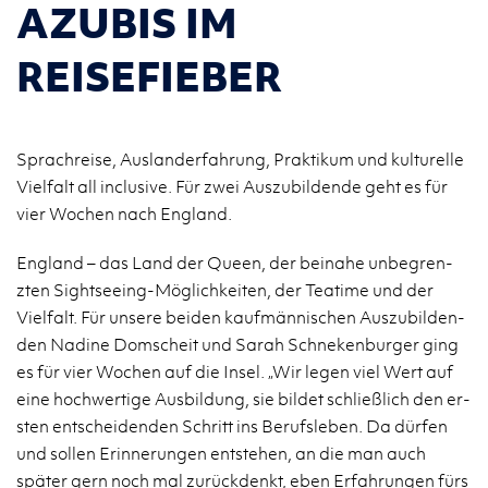
AZUBIS IM
REISEFIEBER
Sprachreise, Auslanderfahrung, Praktikum und kulturelle
Vielfalt all inclusive. Für zwei Auszubildende geht es für
vier Wochen nach England.
Eng­land – das Land der Queen, der beinahe un­be­gren­
zten Sight­see­ing-Möglichkeiten, der Teatime und der
Vielfalt. Für un­sere bei­den kaufmännis­chen Auszu­bilden­
den Na­dine Dom­scheit und Sarah Schneken­burger ging
es für vier Wochen auf die Insel. „Wir legen viel Wert auf
eine hochw­er­tige Aus­bil­dung, sie bildet schließlich den er­
sten entschei­den­den Schritt ins Beruf­sleben. Da dürfen
und sollen Erin­nerun­gen entste­hen, an die man auch
später gern noch mal zurück­denkt, eben Er­fahrun­gen fürs