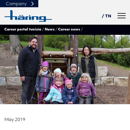
Company
Navig
/ TN
Career portal tunisia
News
Career news
DE
USA
PL
中文
May 2019