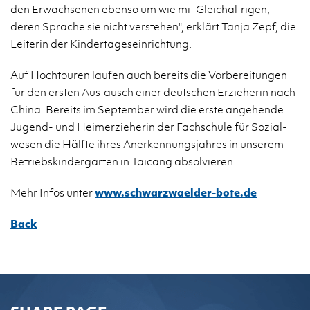
den Erwach­se­nen ebenso um wie mit Gle­ichal­tri­gen,
deren Sprache sie nicht ver­ste­hen", erklärt Tanja Zepf, die
Lei­t­erin der Kindertage­sein­rich­tung.
Auf Hoch­touren laufen auch bere­its die Vor­bere­itun­gen
für den er­sten Aus­tausch einer deutschen Erzieherin nach
China. Bere­its im Sep­tem­ber wird die erste ange­hende
Ju­gend- und Heimerzieherin der Fach­schule für Sozial­
we­sen die Hälfte ihres An­erken­nungs­jahres in un­serem
Be­trieb­skinder­garten in Taicang ab­solvieren.
Mehr Infos unter
www.​sch​warz​wael​der-​bote.​de
Back