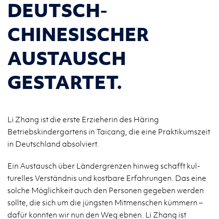
DEUTSCH-
CHINESISCHER
AUSTAUSCH
GESTARTET.
Li Zhang ist die erste Erzieherin des Häring
Betriebskindergartens in Taicang, die eine Praktikumszeit
in Deutschland absolviert.
Ein Aus­tausch über Länder­gren­zen hin­weg schafft kul­
turelles Verständnis und kost­bare Er­fahrun­gen. Das eine
solche Möglichkeit auch den Per­so­nen gegeben wer­den
sollte, die sich um die jüng­sten Mit­men­schen kümmern –
dafür kon­nten wir nun den Weg ebnen. Li Zhang ist