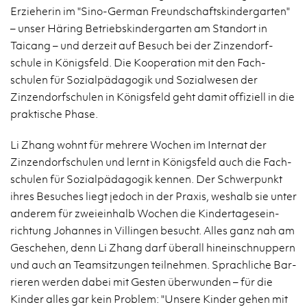
Erzieherin im "Sino-Ger­man Fre­und­schaft­skinder­garten"
– unser Häring Be­trieb­skinder­garten am Stan­dort in
Taicang – und derzeit auf Be­such bei der Zinzen­dorf­
schule in Königs­feld. Die Ko­op­er­a­tion mit den Fach­
schulen für Sozialpäda­gogik und Sozial­we­sen der
Zinzen­dorf­schulen in Königs­feld geht damit of­fiziell in die
prak­tis­che Phase.
Li Zhang wohnt für mehrere Wochen im In­ter­nat der
Zinzen­dorf­schulen und lernt in Königs­feld auch die Fach­
schulen für Sozialpäda­gogik ken­nen. Der Schw­er­punkt
ihres Be­suches liegt je­doch in der Praxis, we­shalb sie unter
an­derem für zweiein­halb Wochen die Kindertage­sein­
rich­tung Jo­hannes in Villin­gen be­sucht. Alles ganz nah am
Geschehen, denn Li Zhang darf übe­rall hinein­schnup­pern
und auch an Team­sitzun­gen teil­nehmen. Sprach­liche Bar­
ri­eren wer­den dabei mit Gesten überwun­den – für die
Kinder alles gar kein Prob­lem: "Un­sere Kinder gehen mit